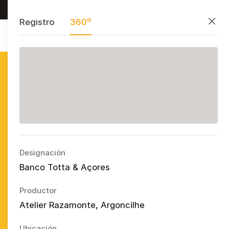
Investigar, preservar y divulgar
PT
EN
ES
Cerrar
Registro
360º
Azulejo
Publicitário
Português
Ope
Designación
Banco Totta & Açores
Productor
Atelier Razamonte, Argoncilhe
Ubicación