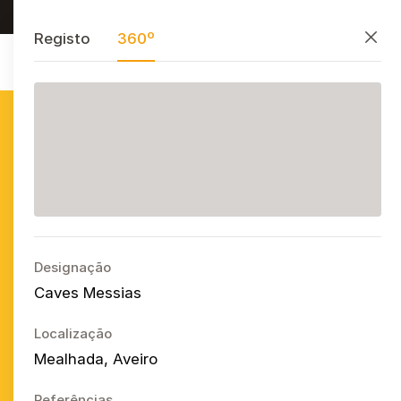
Procurar, preservar e partilhar
PT
EN
ES
Fecha
Registo
360º
Azulejo
Publicitário
Português
Ope
Designação
Caves Messias
Localização
Mealhada, Aveiro
Referências