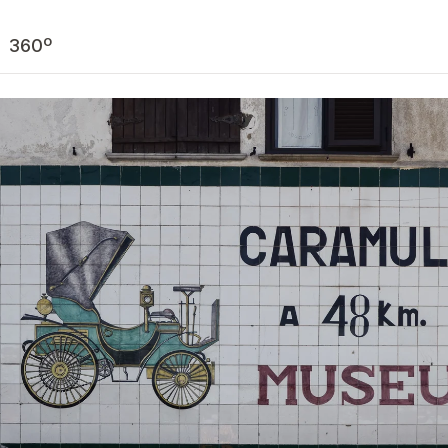
Este novo site do projeto está em construção
360º
Inventário
Sobre
Contribuir
Colaborações
Contactos
Loja