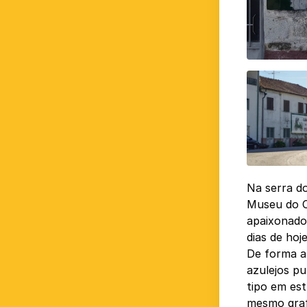
Na serra do
Museu do Ca
apaixonado
dias de hoj
De forma a 
azulejos pu
tipo em es
mesmo graf