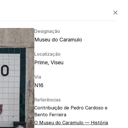
PT
EN
ES
Fechar
Designação
Museu do Caramulo
Localização
Prime, Viseu
Via
N16
Referências
Contribuição de Pedro Cardoso e
Bento Ferreira
O Museu do Caramulo — História