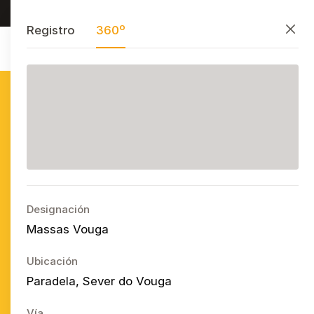
Investigar, preservar y divulgar
PT
EN
ES
Cerrar
Registro
360º
Azulejo
Publicitário
Português
Ope
Designación
Massas Vouga
Ubicación
Paradela, Sever do Vouga
Vía