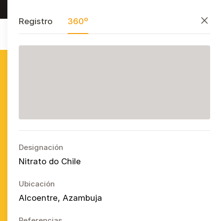
Investigar, preservar y divulgar
PT
EN
ES
Cerrar
Registro
360º
Azulejo
Publicitário
Português
Ope
Designación
Nitrato do Chile
Ubicación
Alcoentre, Azambuja
Referencias