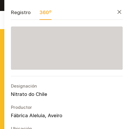
Investigar, preservar y divulgar
PT
EN
ES
Cerrar
Registro
360º
Azulejo
Publicitário
Português
Ope
Designación
Nitrato do Chile
Productor
Fábrica Aleluia, Aveiro
Ubicación