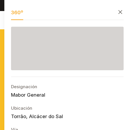
Investigar, preservar y divulgar
PT
EN
ES
Cerrar
360º
Azulejo
Publicitário
Português
Ope
Designación
Mabor General
Ubicación
Torrão, Alcácer do Sal
Vía