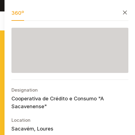
Research, preserve, and share
PT
EN
ES
Close
360º
Azulejo
Publicitário
Português
Ope
Designation
Cooperativa de Crédito e Consumo "A
Sacavenense"
Location
Sacavém, Loures