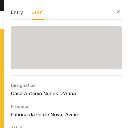
Research, preserve, and share
PT
EN
ES
Close
Entry
360º
Azulejo
Publicitário
Português
Ope
Designation
Casa António Nunes D'Anna
Producer
Fábrica da Fonte Nova, Aveiro
Artist