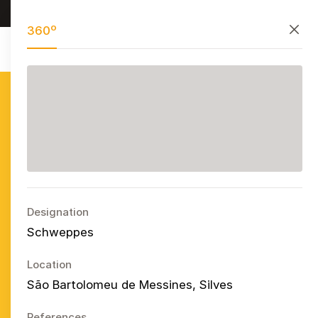
Research, preserve, and share
PT
EN
ES
Close
360º
Azulejo
Publicitário
Português
Ope
Designation
Schweppes
Location
São Bartolomeu de Messines, Silves
References