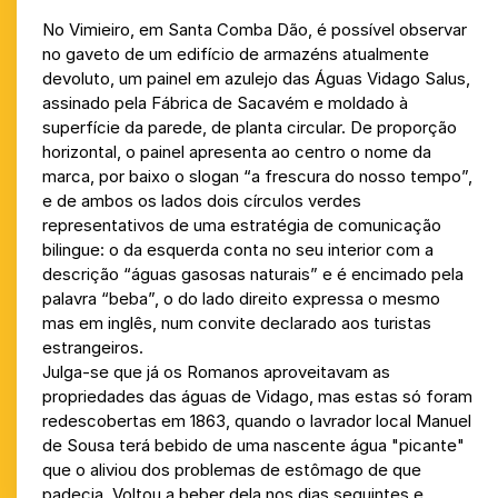
No Vimieiro, em Santa Comba Dão, é possível observar
no gaveto de um edifício de armazéns atualmente
devoluto, um painel em azulejo das Águas Vidago Salus,
assinado pela Fábrica de Sacavém e moldado à
superfície da parede, de planta circular. De proporção
horizontal, o painel apresenta ao centro o nome da
marca, por baixo o slogan “a frescura do nosso tempo”,
e de ambos os lados dois círculos verdes
representativos de uma estratégia de comunicação
bilingue: o da esquerda conta no seu interior com a
descrição “águas gasosas naturais” e é encimado pela
palavra “beba”, o do lado direito expressa o mesmo
mas em inglês, num convite declarado aos turistas
estrangeiros.
Julga-se que já os Romanos aproveitavam as
propriedades das águas de Vidago, mas estas só foram
redescobertas em 1863, quando o lavrador local Manuel
de Sousa terá bebido de uma nascente água "picante"
que o aliviou dos problemas de estômago de que
padecia. Voltou a beber dela nos dias seguintes e,