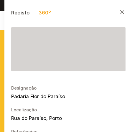
Procurar, preservar e partilhar
PT
EN
ES
Fecha
Registo
360º
Azulejo
Publicitário
Português
Ope
Designação
Padaria Flor do Paraíso
Localização
Rua do Paraíso, Porto
Referências