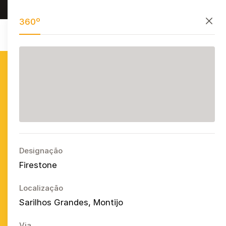
Procurar, preservar e partilhar
PT
EN
ES
Fecha
360º
Azulejo
Publicitário
Português
Ope
Designação
Firestone
Localização
Sarilhos Grandes, Montijo
Via