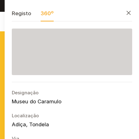
Procurar, preservar e partilhar
PT
EN
ES
Fecha
Registo
360º
Azulejo
Publicitário
Português
Ope
Designação
Museu do Caramulo
Localização
Adiça, Tondela
Via