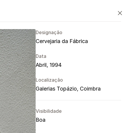
PT
EN
ES
Fechar
Designação
Cervejaria da Fábrica
Data
Abril, 1994
Localização
Galerias Topázio, Coimbra
Visibilidade
Boa