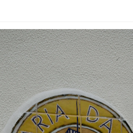
Este novo site do projeto está em construção
Inventário
Sobre
Contribuir
Colaborações
Contactos
Loja