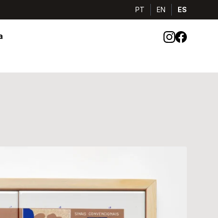
PT
EN
ES
a