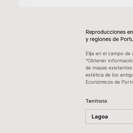
Descripción
Reproducciones en a
y regiones de Portu
Elija en el campo de 
“Obtener información
de mapas existentes
estética de los antig
Económicos de Portu
Territorio